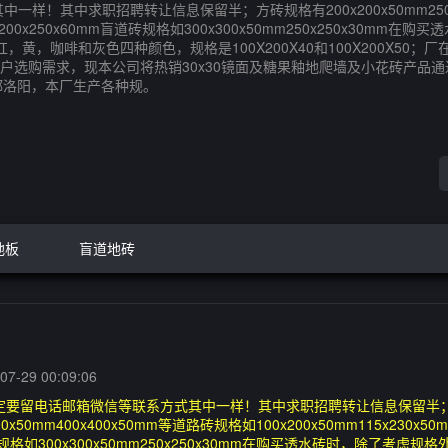
中求职招聘转让信息保留半；方砖规格有200x200x50mm250x250x4
x50mm200x250x60mm盲道砖规格如300x300x50mm250x25
啡和灰色四种颜色，规格是100X200X40和100X200X50；厂在湖南
户选购需求，现本公司将热销30x30镜面及糖果釉地爬墙及小花砖产品
于古都洛阳，本厂生产各种规。
地板
盲道地砖
7-29 00:09:06
定要留电话邮箱微信等联系方式其中一样！其中求职招聘转让信息保留半
0x300x50mm400x400x50mm等道路砖规格如100x200x50mm115x23
mm盲道砖规格如300x300x50mm250x250x30mm在购买透水砖时，除