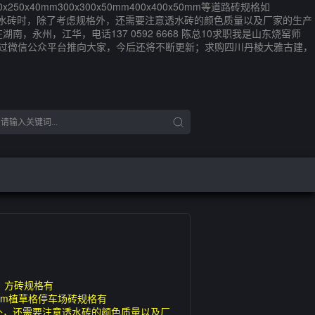
0mm300x300x50mm400x400x50mm等道路砖规格如
0x30mm在购买透水砖时，除了考虑规格外，还需要注意透水砖的颜色质量以及厂家的生产
，永州，江华，电话137 0592 6668 陈总10求职我是山东烧窑师
通过微信公众平台推向大家，今后还将不断更新；求购四川丹棱大雅古建，
；方砖规格有
0x50mm植草格停车场砖规格有
了考虑规格外，还需要注意透水砖的颜色质量以及厂