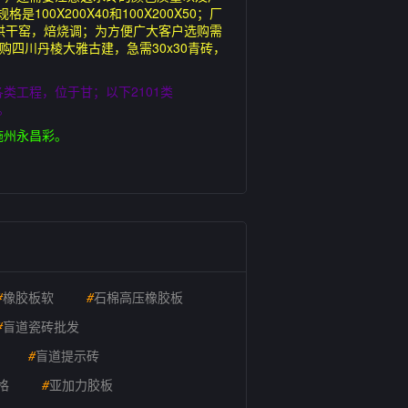
X200X40和100X200X50；厂
窑，烘干窑，焙烧调；为方便广大客户选购需
四川丹棱大雅古建，急需30x30青砖，
接各类工程，位于甘；以下2101类
色。
砖施州永昌彩。
#
橡胶板软
#
石棉高压橡胶板
#
盲道瓷砖批发
#
盲道提示砖
格
#
亚加力胶板