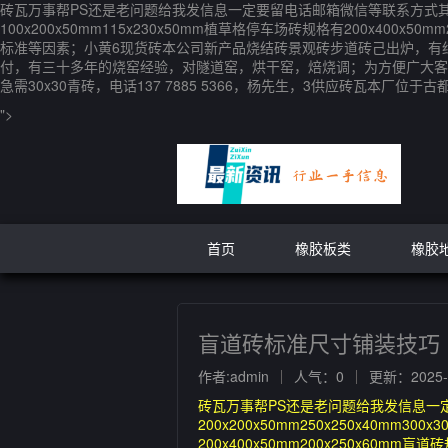
砖瓦万事帮PS还是老问题给我发信息一定要留电话邮箱微信等联系方式其中一样！其
100x200x50mm115x230x50mm植草格停车场砖规格有200x400
标准等因素；小黄6现货砖本公司新产品烧结砖景观砖步道砖己出炉，有红，黄，咖
付，有三十多年的烧窑经验，对隧道窑，烘干窑，焙烧调；为方便广大客
急需30x30青砖，电话137 7885 5366，杨先生，3供应砖瓦本厂位
">
首页
橡胶板类
橡胶
盲道砖标准尺寸铺装技巧
作者:admin
人气：0
更新：2025-0
砖瓦万事帮PS还是老问题给我发信息一
200x200x50mm250x250x40mm30
200x400x50mm200x250x60