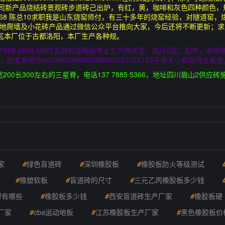
产品烧结砖景观砖步道砖己出炉，有红，黄，咖啡和灰色四种颜色，规格是100
2 6668 陈总10求职我是山东烧窑师付，有三十多年的烧窑经验，对隧道
釉地爬墙及小花砖产品通过微信公众平台推向大家，今后还将不断更新；求购
供应砖瓦本厂位于古都洛阳，本厂生产各种规。
2 7958 2629 3供应瓦欧利亚陶瓷专业生产西式瓦，机压S瓦，配件，承
中板，配套有同色40X8060X6080X8060X12075X150子母大小都有亮光素
00长300左右的三星脊，电话137 7885 5366，地址四川眉山2供应
家
#
绿色盲道砖
#
深圳橡胶板
#
橡胶板防火等级测试
#
橡塑软板
#
盲道砖的尺寸
#
三元乙丙橡胶板多少钱
牌有哪些
#
橡胶板多少钱
#
西安盲道砖生产厂家
#
橡胶板硬
厂家
#
cba运动地板
#
江苏橡胶板生产厂家
#
黑色橡胶板价