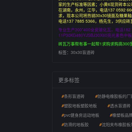
家的生产标准等因素；小黄6现货砖本公司新
在湖南，永州，江华，电话137 059
求，现本公司将热销30x30镜面及糖果
电话137 7885 5366，杨先生，3
专业生产300*400全瓷玻化瓦，电话18
11P30KG480YJSBJ30X60亮光素色
砖瓦万事帮有事一起帮1求购求购高300宽2
标签：
30x30盲道砖
更多标签
#
条形盲道砖
#
防静电橡胶板的厂
#
塑胶地板塑胶地板
#
透水盲道砖
#
pvc健身房运动地板
#
橡塑板品
#
防滑的地板胶
#
沈阳夹布橡胶板