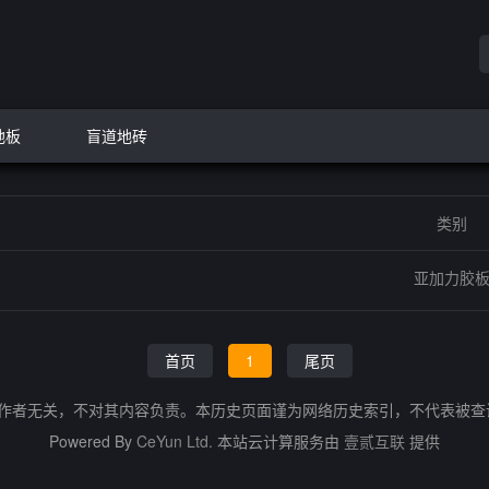
地板
盲道地砖
类别
亚加力胶
首页
1
尾页
的作者无关，不对其内容负责。本历史页面谨为网络历史索引，不代表被
Powered By
CeYun Ltd.
本站云计算服务由
壹贰互联
提供