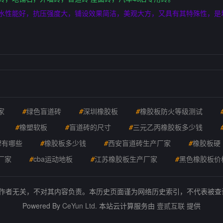
渗水性能好，抗压强度大，铺设效果简洁，美观大方，又具有其特殊性，是
。
家
#
绿色盲道砖
#
深圳橡胶板
#
橡胶板防火等级测试
#
橡塑软板
#
盲道砖的尺寸
#
三元乙丙橡胶板多少钱
牌有哪些
#
橡胶板多少钱
#
西安盲道砖生产厂家
#
橡胶板硬
厂家
#
cba运动地板
#
江苏橡胶板生产厂家
#
黑色橡胶板价
的作者无关，不对其内容负责。本历史页面谨为网络历史索引，不代表被
Powered By
CeYun Ltd.
本站云计算服务由
壹贰互联
提供