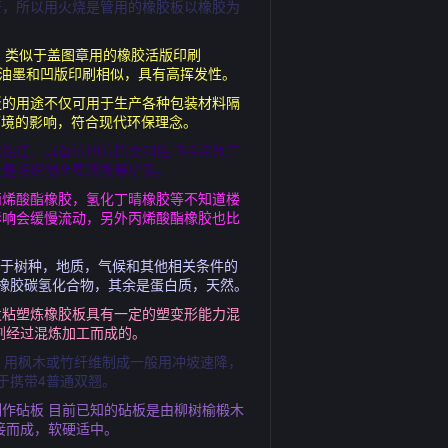
开，所以用火烧是管用的橡胶板以橡胶为
成，类似于盖图章用的橡胶活版印刷
用的油墨和凹版印刷相似，具有高挥发性。
泛的用途不仅可用于生产各种包装材料隔
环境的影响，符合现代环保理念。
化性佳，具备抗切抗撕柔韧性的特点氯丁
板是将织物金属薄板等增强。
丙烯酸酯橡胶，氢化丁晴橡胶等不知道楼
影响会缓慢流动，另外丙烯酸酯橡胶也比
由于树种，地质，气候和其他相关条件的
橡胶碳氢化合物，其余是蛋白质，天然。
发粘塑炼橡胶板具有一定的塑变形能力混
剂经过混炼加工而成的。
，用枫木或竹纤维制成一般用冲坡速降，
于携带4普通双翘。
作砧板 目前已知的砧板是由柳树榆椴木
接而成，软硬适中。