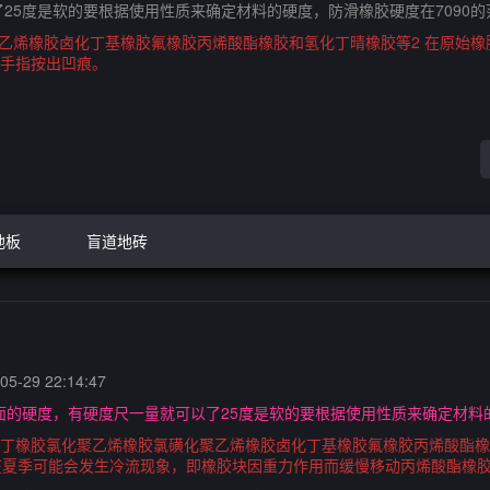
25度是软的要根据使用性质来确定材料的硬度，防滑橡胶硬度在7090的
聚乙烯橡胶卤化丁基橡胶氟橡胶丙烯酸酯橡胶和氢化丁晴橡胶等2 在原始
手指按出凹痕。
地板
盲道地砖
5-29 22:14:47
面的硬度，有硬度尺一量就可以了25度是软的要根据使用性质来确定材料的
氯丁橡胶氯化聚乙烯橡胶氯磺化聚乙烯橡胶卤化丁基橡胶氟橡胶丙烯酸酯橡
在夏季可能会发生冷流现象，即橡胶块因重力作用而缓慢移动丙烯酸酯橡