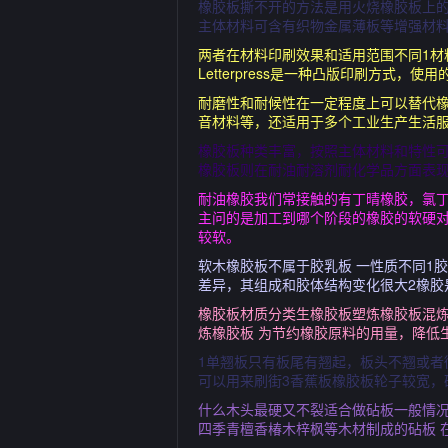
橡胶板撕不开的方法是用火烧橡胶板上
主体材料可含有织物金属薄板等增强材
两者在材料印刷效果和适用范围不同1材料
Letterpress是一种凸版印刷方
耐磨性和耐候性在一定程度上可以替代
音材料等，还适用于多个工业生产生活服
橡胶板种类丰富，按照主体材料和特性
橡胶板则在耐油耐溶剂耐化学品方面表
耐油橡胶我们常接触的有丁晴橡胶，氯
主问的是加工到哪个阶段的橡胶的软硬
较软。
软木橡胶板不属于胶乳板 一性质不同1
差异，其组成和胶体结构变化很大2橡
橡胶板材质分类生橡胶板塑炼橡胶板混
炼橡胶板 为节约橡胶原料的用量，降低
1单翘板只有板尾有翘起，板头不翘或者
可以用来刷街3香蕉板橡胶板轮子较宽，
什么木头最硬又不裂适合做砧板一般情况
四季青檀香椿木梓枫等木材制成的砧板 