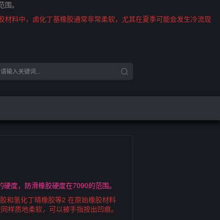
范围。
橡胶材料中，卤化丁基橡胶通常非常柔软，尤其在夏季可能会发生冷流现
硬度，防滑橡胶硬度在7090的范围。
胶和氢化丁晴橡胶等2 在原始橡胶材料
胶同样质地柔软，可以被手指按出凹痕。