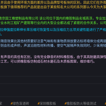
，并且由于使用环境方面的差异以及品牌型号板块的区别，因此它们在外
胶板旗下值得推荐的产品就是出自于某些知名大公司的系列那么今天为大
胶厂盘点二南京固工橡塑制品有限公司 该公司位于国内的橡胶制品名城高淳，专
行业水利工程矿产建筑等行业内的大型企业都达成了紧密的合作关系，公
硬度A邵尔值拉伸强度拉断伸长率压缩可恢复性以及压缩应力五项关键性能进行了
的。
，隔音效果比其他材质要好注意气味和有害物质排放要达标将墙体分成两
否则会形成声桥，声波沿刚性材料传播，使空气层隔声失效同时，少采用
只有声音的高低有区别，没有完全静音的材料橡胶板，由于其高耐磨高弹
作工艺，可以把橡胶板仿制成石材水磨石及木质板图案，维妙维巧。
家
#
绿色盲道砖
#
深圳橡胶板
#
橡胶板防火等级测试