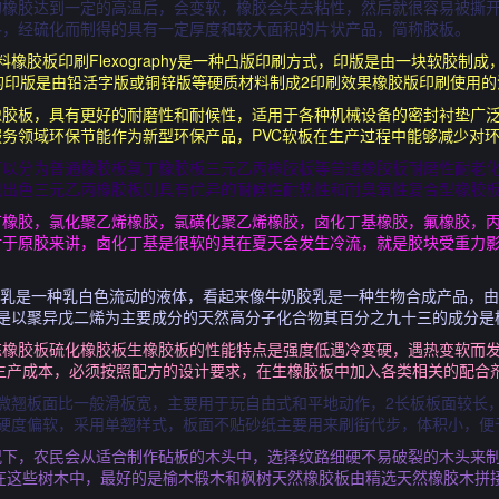
的橡胶达到一定的高温后，会变软，橡胶会失去粘性，然后就很容易被撕
料，经硫化而制得的具有一定厚度和较大面积的片状产品，简称胶板。
橡胶板印刷Flexography是一种凸版印刷方式，印版是由一块软胶制
式，使用的印版是由铅活字版或铜锌版等硬质材料制成2印刷效果橡胶版印刷使
橡胶板，具有更好的耐磨性和耐候性，适用于各种机械设备的密封衬垫广
务领域环保节能作为新型环保产品，PVC软板在生产过程中能够减少对
可以分为普通橡胶板氯丁橡胶板三元乙丙橡胶板等普通橡胶板耐磨性耐老
现出色三元乙丙橡胶板则具有优异的耐候性耐热性和耐臭氧性复合型橡胶
丁橡胶，氯化聚乙烯橡胶，氯磺化聚乙烯橡胶，卤化丁基橡胶，氟橡胶，
对于原胶来讲，卤化丁基是很软的其在夏天会发生冷流，就是胶块受重力
胶乳是一种乳白色流动的液体，看起来像牛奶胶乳是一种生物合成产品，
胶是以聚异戊二烯为主要成分的天然高分子化合物其百分之九十三的成分是
炼橡胶板硫化橡胶板生橡胶板的性能特点是强度低遇冷变硬，遇热变软而
生产成本，必须按照配方的设计要求，在生橡胶板中加入各类相关的配合
微翘板面比一般滑板宽，主要用于玩自由式和平地动作，2长板板面较长
硬度偏软，采用单翘样式，板面不贴砂纸主要用来刷街代步，体积小，便
下，农民会从适合制作砧板的木头中，选择纹路细硬不易破裂的木头来制
在这些树木中，最好的是榆木椴木和枫树天然橡胶板由精选天然橡胶木拼