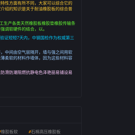
观特性方面有所不同，大家可以综合它的
家介绍的知识是关于耐油橡胶板的综合普
业加工生产各类天然橡胶板橡胶垫橡胶传输条
司强调软硬件的结合，以。
严格验证短短7天内，中钢国检作为权威第三
层，中间由空气层隔开，墙与强之间用软
轻薄柔软的材料作墙体，因为这些材料容
性防滑防潮阻燃抗静电色泽艳丽易铺设易
#
橡胶板软
#
石棉高压橡胶板