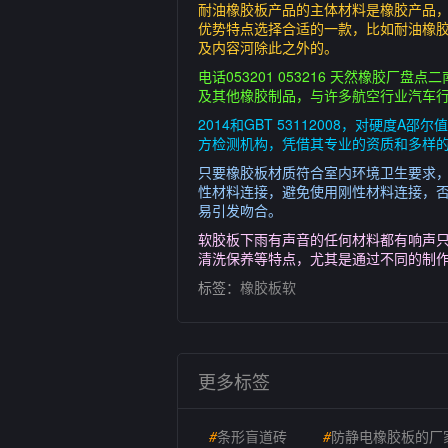
耐油橡胶板产品的主体材料是橡胶产品
优势特点选择合适的一款，比如耐油橡
及内容河除此之外的。
电话053201 053216 天然橡
及其他橡胶制品，与许多航空行业汽车
2014和GBT 53112008，对
方检测机构，凭借其专业的资质和多样
只要橡胶板材质符合室内环境卫生要求
性材料连接，避免使用刚性材料连接，
易引发吻合。
软胶板下雨有声音的任何材料都有响声
清洗保养等特点，尤其是通过不同的制
标签：
橡胶板软
更多标签
#
条形盲道砖
#
防静电橡胶板的厂