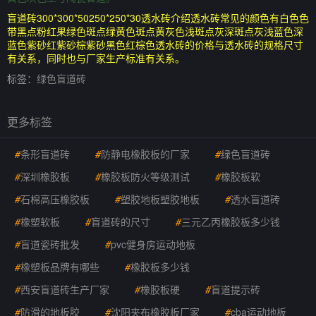
盲道砖300*300*50250*250*30透水砖介绍透水砖常见的颜色有白色色
带黑点粉红果绿色斑点绿黄色斑点黄灰色浅斑点灰深斑点灰浅蓝色深
蓝色紫砂红紫砂棕紫砂黑色红棕色透水砖的价格与透水砖的规格尺寸
有关系，同时也与厂家生产标准有关系。
标签：
绿色盲道砖
更多标签
#
条形盲道砖
#
防静电橡胶板的厂家
#
绿色盲道砖
#
深圳橡胶板
#
橡胶板防火等级测试
#
橡胶板软
#
石棉高压橡胶板
#
塑胶地板塑胶地板
#
透水盲道砖
#
橡塑软板
#
盲道砖的尺寸
#
三元乙丙橡胶板多少钱
#
盲道瓷砖批发
#
pvc健身房运动地板
#
橡塑板品牌有哪些
#
橡胶板多少钱
#
西安盲道砖生产厂家
#
橡胶板硬
#
盲道提示砖
#
防滑的地板胶
#
沈阳夹布橡胶板厂家
#
cba运动地板