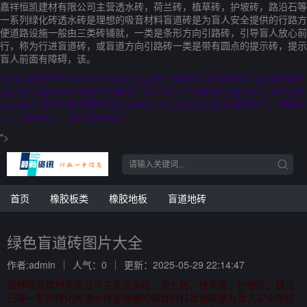
嘉祥恒凯建材有限公司主营透水砖，荷兰砖，植草砖，护坡砖，路沿石等
一系列绿化砖透水砖是理想的吸音材料盲道砖是为盲人安全提供的行路方
便道路设施一般由三类砖铺就，一类是条形方向引路砖，引导盲人放心前
行，称为行进盲道砖，或盲道方向引路砖一类是带有圆点的提示砖，提示
盲人前面有障碍，该。
3济南易蚨建材有限公司多年来专业生产防撞扶手无障碍扶手医用隔帘防
撞护角防撞护墙板浴凳盲道砖的厂家公司生产的医用防撞扶手无障碍扶手
医用隔帘防撞护角防撞护墙板盲道砖以及卫生间卫浴无障碍扶手，种类齐
全，规格多样，多种颜色种类。
">
首页
橡胶板类
橡胶地板
盲道地砖
绿色盲道砖图片大全
作者:admin
人气：0
更新：2025-05-29 22:14:47
嘉祥恒凯建材有限公司主营透水砖，荷兰砖，植草砖，护坡砖，路沿
石等一系列绿化砖透水砖是理想的吸音材料盲道砖是为盲人安全提供