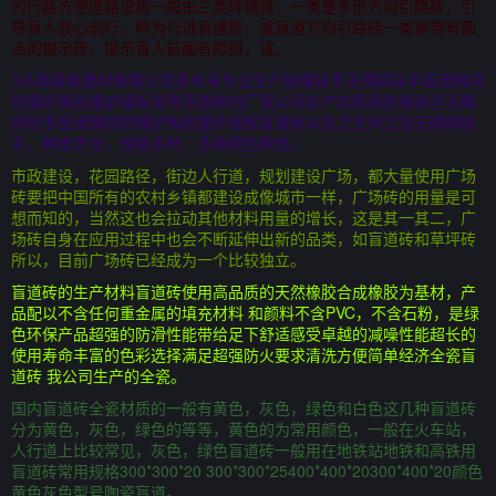
的行路方便道路设施一般由三类砖铺就，一类是条形方向引路砖，引
导盲人放心前行，称为行进盲道砖，或盲道方向引路砖一类是带有圆
点的提示砖，提示盲人前面有障碍，该。
3济南易蚨建材有限公司多年来专业生产防撞扶手无障碍扶手医用隔帘
防撞护角防撞护墙板浴凳盲道砖的厂家公司生产的医用防撞扶手无障
碍扶手医用隔帘防撞护角防撞护墙板盲道砖以及卫生间卫浴无障碍扶
手，种类齐全，规格多样，多种颜色种类。
市政建设，花园路径，街边人行道，规划建设广场，都大量使用广场
砖要把中国所有的农村乡镇都建设成像城市一样，广场砖的用量是可
想而知的，当然这也会拉动其他材料用量的增长，这是其一其二，广
场砖自身在应用过程中也会不断延伸出新的品类，如盲道砖和草坪砖
所以，目前广场砖已经成为一个比较独立。
盲道砖的生产材料盲道砖使用高品质的天然橡胶合成橡胶为基材，产
品配以不含任何重金属的填充材料 和颜料不含PVC，不含石粉，是绿
色环保产品超强的防滑性能带给足下舒适感受卓越的减噪性能超长的
使用寿命丰富的色彩选择满足超强防火要求清洗方便简单经济全瓷盲
道砖 我公司生产的全瓷。
国内盲道砖全瓷材质的一般有黄色，灰色，绿色和白色这几种盲道砖
分为黄色，灰色，绿色的等等，黄色的为常用颜色，一般在火车站，
人行道上比较常见，灰色，绿色盲道砖一般用在地铁站地铁和高铁用
盲道砖常用规格300*300*20 300*300*25400*400*20300*400*20颜色
黄色灰色型号陶瓷盲道。